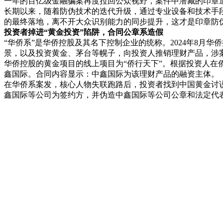
一年的百亿级金融骗案再度拉回公众视野，案件中潜藏的印章
长期以来，随着防伪技术的迭代升级，通过专业设备和技术手
的最终落地，离不开大众识别能力的同步提升，这才是印章防
投资者掉进“黄金投资”陷阱，合同公章系造假
“华侨系”是华侨控股及其名下控制企业的统称。2024年8
景，以及投资黄金、茅台等幌子，向投资人推销理财产品，涉案
华侨控股的黄金项目的线上项目为“侨行天下”。根据投资人在
鑫国际。合同内容显示：中鑫国际为该理财产品的融资主体。
在华侨系案发，核心人物失联跑路后，投资者找到中国黄金讨说
鑫国际等公司为签约方，并伪造中鑫国际等公司公章和法定代