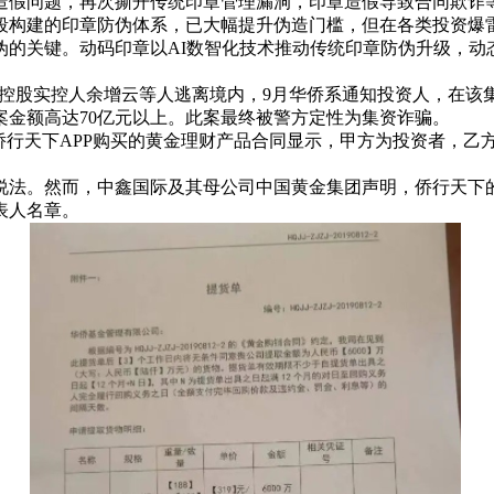
造假问题，再次撕开传统印章管理漏洞，印章造假导致合同欺诈
段构建的印章防伪体系，已大幅提升伪造门槛，但在各类投资爆雷
伪的关键。动码印章以AI数智化技术推动传统印章防伪升级，动
月华侨控股实控人余增云等人逃离境内，9月华侨系通知投资人，在
金额高达70亿元以上。此案最终被警方定性为集资诈骗。
侨行天下APP购买的黄金理财产品合同显示，甲方为投资者，乙
法。然而，中鑫国际及其母公司中国黄金集团声明，侨行天下的“
表人名章。