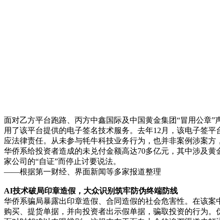
面对乙方平台跑路、丙方中鑫国际及中国黄金集团“冒用公章”
用了该平台提供的电子签名技术服务。去年12月，该电子签平
应法律责任。从未参与牦牛科技业务行为，也并非案例涉案方
华侨系给投资者造成的未兑付金额高达‌70多亿元‌，其中涉及
家公司的“自证”而停止讨要说法。
——根据第一财经、界面新闻等多家报道整理
AI技术破局印章造假，大众识别筑牢防伪终端防线
华侨系骗局暴露出印章造假、合同造假的社会危害性。在该案
购买、提货单据，并向投资者出示假单据，骗取投资的行为。伪